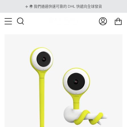
跳
✈️ 🌍 我們通過快速可靠的 DHL 快遞向全球發貨
到
內
<t
容
搜
我
購
索
的
物
賬
車
戶
</