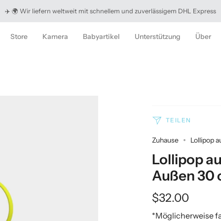
✈️ 🌍 Wir liefern weltweit mit schnellem und zuverlässigem DHL Express
Store
Kamera
Babyartikel
Unterstützung
Über
TEILEN
Zuhause
Lollipop 
Lollipop a
Außen 30 
$32.00
*Möglicherweise fa