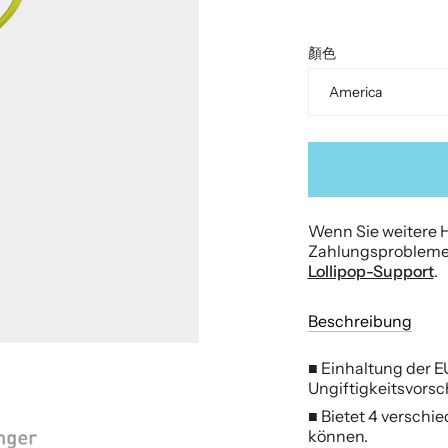
顏色
America
Wenn Sie weitere H
Zahlungsproblemen
Lollipop-Support
.
Beschreibung
■ Einhaltung der E
Ungiftigkeitsvorsch
■ Bietet 4 verschie
können.