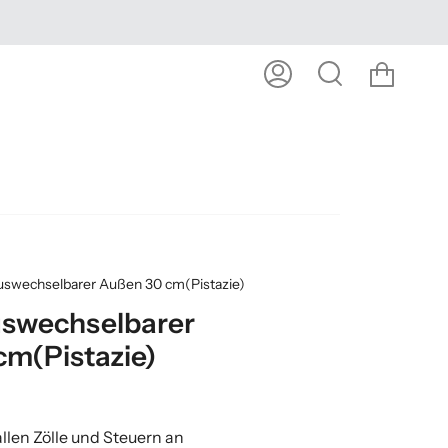
Wage
Mein
Suche
Konto
auswechselbarer Außen 30 cm(Pistazie)
uswechselbarer
cm(Pistazie)
llen Zölle und Steuern an